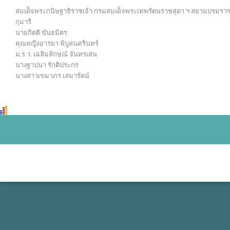
สมเด็จพระกนิษฐาธิราชเจ้า กรมสมเด็จพระเทพรัตนราชสุดา ฯ สยามบรมรา
กุมารี
นายกิตติ ขันธมิตร
คุณหญิงอารยา พิบูลนครินทร์
ม.ร.ว. เฉลิมลักษณ์ จันทรเสน
นางฐาปนา รักติประกร
นางสาวเขมาภร เสมารัตน์