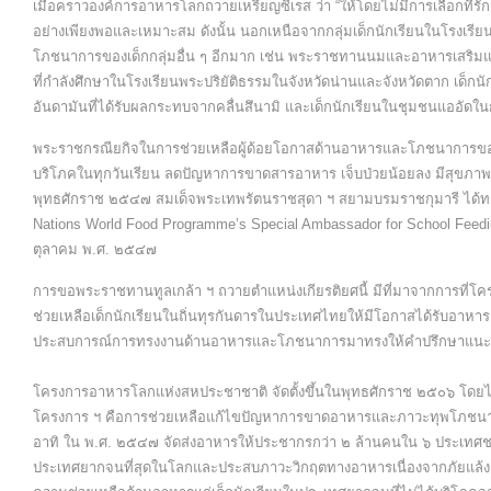
เมื่อคราวองค์การอาหารโลกถวายเหรียญซีเรส ว่า “ให้โดยไม่มีการเลือกที่รั
อย่างเพียงพอและเหมาะสม ดังนั้น นอกเหนือจากกลุ่มเด็กนักเรียนในโรงเร
โภชนาการของเด็กกลุ่มอื่น ๆ อีกมาก เช่น พระราชทานนมและอาหารเสริมแก่
ที่กำลังศึกษาในโรงเรียนพระปริยัติธรรมในจังหวัดน่านและจังหวัดตาก เด็
อันดามันที่ได้รับผลกระทบจากคลื่นสึนามิ และเด็กนักเรียนในชุมชนแออัดใ
พระราชกรณียกิจในการช่วยเหลือผู้ด้อยโอกาสด้านอาหารและโภชนาการของส
บริโภคในทุกวันเรียน ลดปัญหาการขาดสารอาหาร เจ็บป่วยน้อยลง มีสุขภาพโดย
พุทธศักราช ๒๕๔๗ สมเด็จพระเทพรัตนราชสุดา ฯ สยามบรมราชกุมารี ได้ทร
Nations World Food Programme’s Special Ambassador for School Feedin
ตุลาคม พ.ศ. ๒๕๔๗
การขอพระราชทานทูลเกล้า ฯ ถวายตำแหน่งเกียรติยศนี้ มีที่มาจากการที่โ
ช่วยเหลือเด็กนักเรียนในถิ่นทุรกันดารในประเทศไทยให้มีโอกาสได้รับอาห
ประสบการณ์การทรงงานด้านอาหารและโภชนาการมาทรงให้คำปรึกษาแนะนำเ
โครงการอาหารโลกแห่งสหประชาชาติ จัดตั้งขึ้นในพุทธศักราช ๒๕๐๖ โดยได
โครงการ ฯ คือการช่วยเหลือแก้ไขปัญหาการขาดอาหารและภาวะทุพโภชนาการ
อาทิ ใน พ.ศ. ๒๕๔๗ จัดส่งอาหารให้ประชากรกว่า ๒ ล้านคนใน ๖ ประเทศชาย
ประเทศยากจนที่สุดในโลกและประสบภาวะวิกฤตทางอาหารเนื่องจากภัยแล้ง