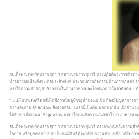
สมเด็จพระเทพรัตนราชสุดา ฯ สยามบรมราชกุมารี ทรงปฏิบัติพระราชกิจด
ทำอย่างต่อเนื่องจึงจะเกิดประสิทธิผล ประกอบด้วยกิจกรรมด้านการเกษตร
ทรงให้ความสำคัญกับกิจกรรมในด้านอาหารและโภชนาการในลำดับต้น ๆ ดังที่ไ
“...แม้ในประเทศไทยซึ่งได้ชื่อว่าเป็นอู่ข้าวอู่น้ำของเอเชีย ก็ยังมีปัญหา
ความสะอาด สุขลักษณะ สิ่งแวดล้อม เหล่านี้เป็นต้น นอกจากนั้น เด็กจำนวน
ได้รับการสั่งสอนมาชั่วลูกหลาน แสดงให้เห็นถึงความไม่เข้าใจว่า อาหารแ
สมเด็จพระเทพรัตนราชสุดา ฯ สยามบรมราชกุมารี ทรงตระหนักถึงความสำคัญขอ
โอกาส หรือบุคคลชายขอบ ก็ย่อมมีสิทธิที่จะได้รับความช่วยเหลือ ได้รับก