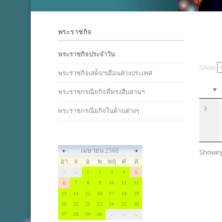
พระราชกิจ
พระราชกิจประจำวัน
Show
พระราชกิจเสด็จฯเยือนต่างประเทศ
พระราชกรณียกิจที่ทรงสืบสานฯ
พระราชกรณียกิจในด้านต่างๆ
เมษายน 2568
Showing 
อา
จ
อ
พ
พฤ
ศ
ส
1
2
3
4
-
-
5
7
8
9
10
11
12
6
13
14
15
16
17
18
19
20
21
22
23
24
25
26
27
28
29
30
-
-
-